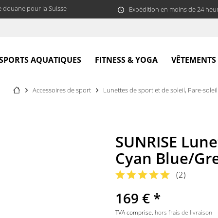
e douane pour la Suisse
Expédition en moins de 24 heu
SPORTS AQUATIQUES
FITNESS & YOGA
VÊTEMENTS
Accessoires de sport
Lunettes de sport et de soleil, Pare-soleil
SUNRISE Lunet
Cyan Blue/Gr
(
2
)
169 € *
TVA comprise.
hors frais de livraison