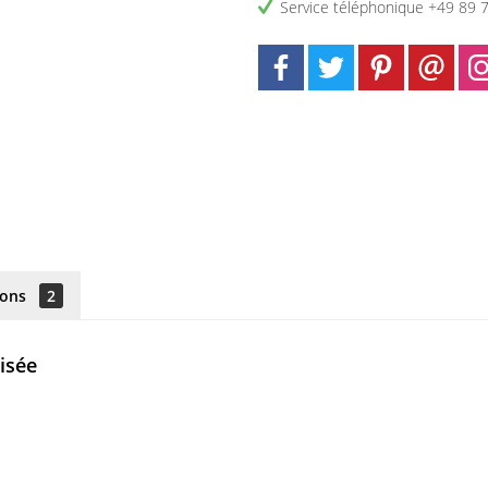
Service téléphonique +49 89 
ions
2
isée