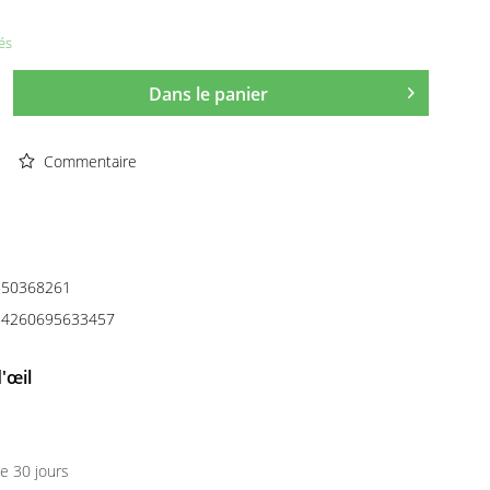
és
Dans le panier
Commentaire
50368261
4260695633457
'œil
e 30 jours