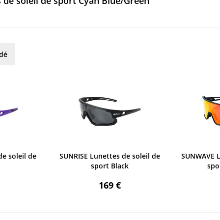
de soleil de sport Cyan Blue/Green"
rdé
e soleil de
SUNRISE Lunettes de soleil de
SUNWAVE Lu
sport Black
spo
169 €