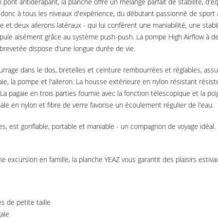
pont antidérapant, la planche offre un mélange parfait de stabilité, d'équ
ent donc à tous les niveaux d'expérience, du débutant passionné de spor
et deux ailerons latéraux - qui lui confèrent une maniabilité, une stabil
 manipule aisément grâce au système push-push. La pompe High Airflow à 
 brevetée dispose d'une longue durée de vie.
urrage dans le dos, bretelles et ceinture rembourrées et réglables, assu
 la pompe et l'aileron. La housse extérieure en nylon résistant résiste
La pagaie en trois parties fournie avec la fonction télescopique et la p
le en nylon et fibre de verre favorise un écoulement régulier de l'eau.
nes, est gonflable, portable et maniable - un compagnon de voyage idéa
ne excursion en famille, la planche YEAZ vous garantit des plaisirs estivau
 de petite taille
aie