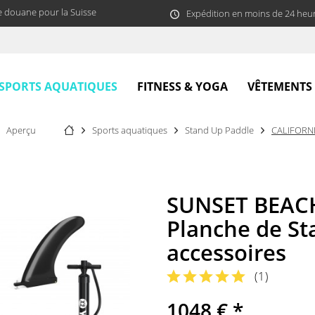
e douane pour la Suisse
Expédition en moins de 24 heu
SPORTS AQUATIQUES
FITNESS & YOGA
VÊTEMENTS
Aperçu
Sports aquatiques
Stand Up Paddle
CALIFORN
SUNSET BEACH
Planche de St
accessoires
(
1
)
1048 € *