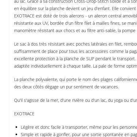
au lac. Grâce à sa construction Cross-Drop-Stitch solide et à son 
en équilibre sur la planche devient un jeu d'enfant. Elle convi
EXOTRACE est doté de trois ailerons - un aileron central amovible 
résistante aux UV, bordée d'un filtre filet à mailles fines, se
manomètre résistant aux chocs et au filtre anti-sable, la pompe
Le sac à dos très résistant avec poches latérales en filet, rembo
suffisamment de place pour tous les accessoires comme la pagaie,
excellente protection à la planche de SUP pendant le transport. 
adaptée individuellement à chaque taille. La pale de forme optima
La planche polyvalente, qui porte le nom des plages californien
des deux côtés dégage un pur sentiment de vacances.
Qu'il s'agisse de la mer, d'une rivière ou d'un lac, du yoga ou d'u
EXOTRACE
Légère et donc facile à transporter, même pour les personnes
Simple et rapide à gonfler, pour une sortie spontanée en pag