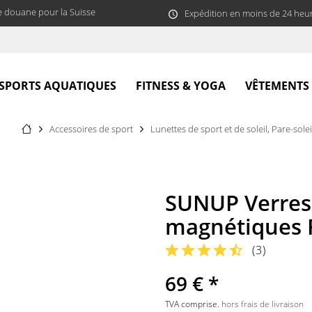
e douane pour la Suisse
Expédition en moins de 24 heu
SPORTS AQUATIQUES
FITNESS & YOGA
VÊTEMENTS
Accessoires de sport
Lunettes de sport et de soleil, Pare-solei
SUNUP Verres
magnétiques 
(
3
)
69 € *
TVA comprise.
hors frais de livraison