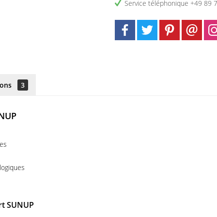
Service téléphonique +49 89 
ions
3
UNUP
les
ologiques
port SUNUP