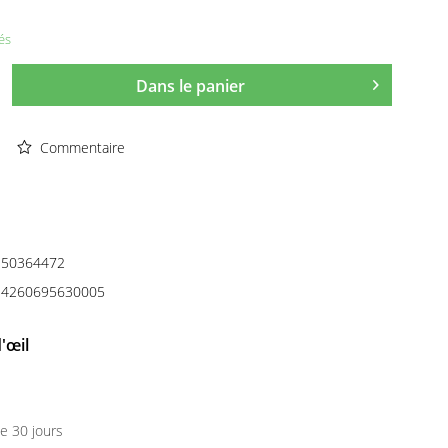
és
Dans le panier
Commentaire
50364472
4260695630005
'œil
e 30 jours