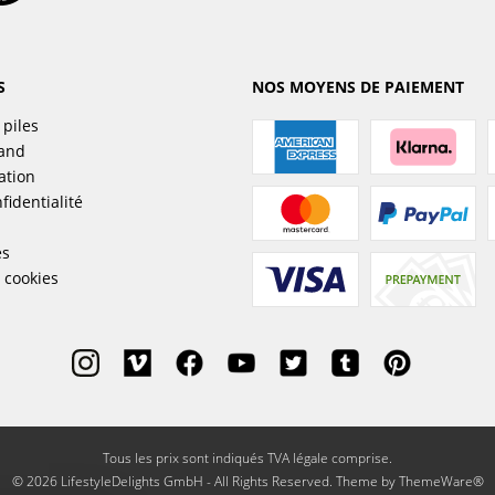
S
NOS MOYENS DE PAIEMENT
 piles
sand
ation
fidentialité
es
 cookies
Tous les prix sont indiqués TVA légale comprise.
© 2026 LifestyleDelights GmbH - All Rights Reserved. Theme by
ThemeWare®