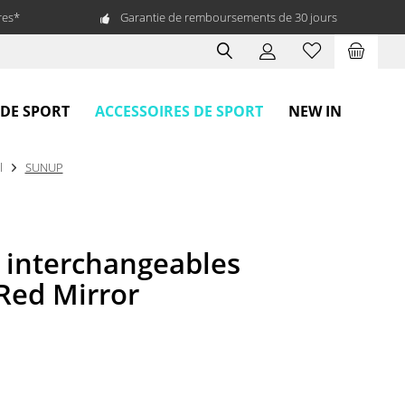
res*
Garantie de remboursements de 30 jours
ACCESSOIRES DE SPORT
 DE SPORT
NEW IN
l
SUNUP
 interchangeables
Red Mirror