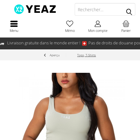
Menu
Mémo
Mon compte
Panier
Livraison gratuite dans le monde entier !
Pas de droits de douane pou
Aperçu
Tops, T-Shirts