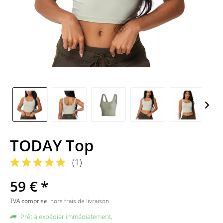
TODAY Top
(
1
)
59 € *
TVA comprise.
hors frais de livraison
Prêt à expédier immédiatement,