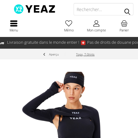
Menu
Mémo
Mon compte
Panier
Livraison gratuite dans le monde entier !
Pas de droits de douane pou
Aperçu
Tops, T-Shirts