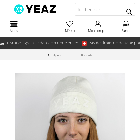
Menu
Mémo
Mon compte
Panier
Livraison gratuite dans le monde entier !
Pas de droits de douane pou
Aperçu
Bonnets