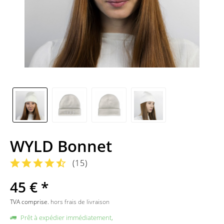
WYLD Bonnet
(
15
)
45 € *
TVA comprise.
hors frais de livraison
Prêt à expédier immédiatement,