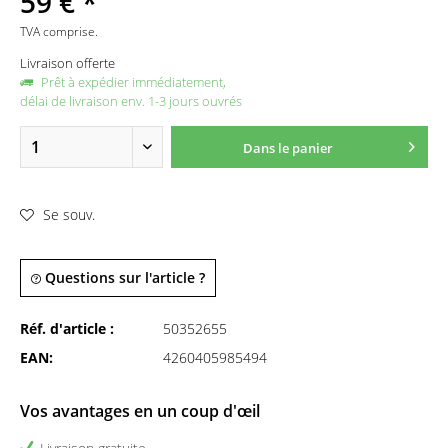
59 € *
TVA comprise.
Livraison offerte
Prêt à expédier immédiatement,
délai de livraison env. 1-3 jours ouvrés
Dans le panier
Se souv.
Questions sur l'article ?
Réf. d'article :
50352655
EAN:
4260405985494
Vos avantages en un coup d'œil