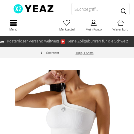
Menü
Merkzettel
Mein Konto
Warenkorb
Kostenloser Versand weltweit!
Keine Zollgebühren für die Schweiz
Übersicht
Tops, T-Shirts