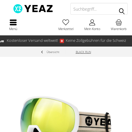
Menü
Merkzettel
Mein Konto
Warenkorb
Kostenloser Versand weltweit!
Keine Zollgebühren für die Schweiz
Übersicht
BLACK RUN