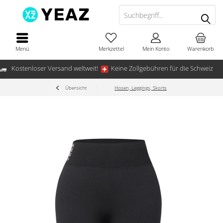
Menü
Merkzettel
Mein Konto
Warenkorb
Kostenloser Versand weltweit!
Keine Zollgebühren für die Schweiz
Übersicht
Hosen, Leggings, Skorts