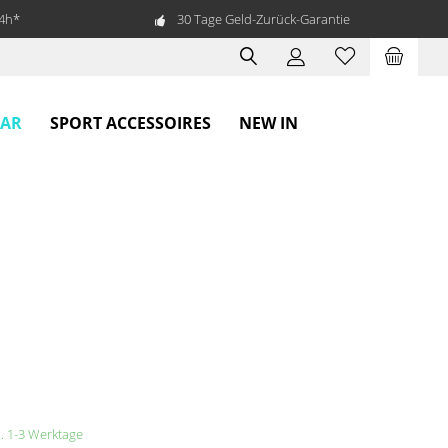
24h*
30 Tage Geld-Zurück-Garantie
EAR
SPORT ACCESSOIRES
NEW IN
a. 1-3 Werktage