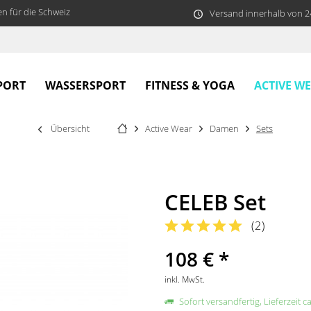
n für die Schweiz
Versand innerhalb von 
ACTIVE W
PORT
WASSERSPORT
FITNESS & YOGA
Übersicht
Active Wear
Damen
Sets
CELEB Set
(
2
)
108 € *
inkl. MwSt.
Sofort versandfertig, Lieferzeit c