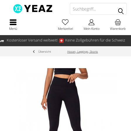
Menü
Merkzettel
Mein Konto
Warenkorb
Kostenloser Versand weltweit!
Keine Zollgebühren für die Schweiz
Übersicht
Hosen, Leggings, Skorts