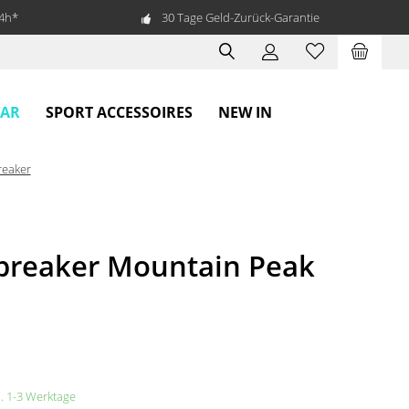
24h*
30 Tage Geld-Zurück-Garantie
EAR
SPORT ACCESSOIRES
NEW IN
reaker
reaker Mountain Peak
a. 1-3 Werktage