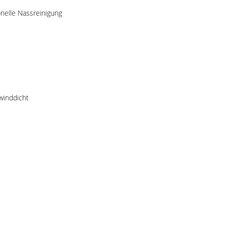
onelle Nassreinigung
winddicht