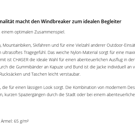
alität macht den Windbreaker zum idealen Begleiter
in einem optimalen Zusammenspiel.
Mountainbiken, Skifahren und für eine Vielzahl anderer Outdoor-Einsätz
 ultrasoftes Tragegefühl. Das weiche Nylon-Material sorgt für eine max
Somit ist CHASER die ideale Wahl für einen abenteuerlichen Ausflug in d
urch die Gummibänder an Kapuze und Bund ist die Jacke individuell an
 Rucksäcken und Taschen leicht verstaubar.
 die für einen lässigen Look sorgt. Die Kombination von modernem Des
en, kurzen Spaziergängen durch die Stadt oder bei einem abenteuerlichen
r Ärmel: 65 g/m²