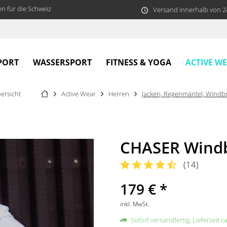
n für die Schweiz
Versand innerhalb von 
ACTIVE W
PORT
WASSERSPORT
FITNESS & YOGA
ersicht
Active Wear
Herren
Jacken, Regenmäntel, Windb
CHASER Windb
(
14
)
179 € *
inkl. MwSt.
Sofort versandfertig, Lieferzeit c