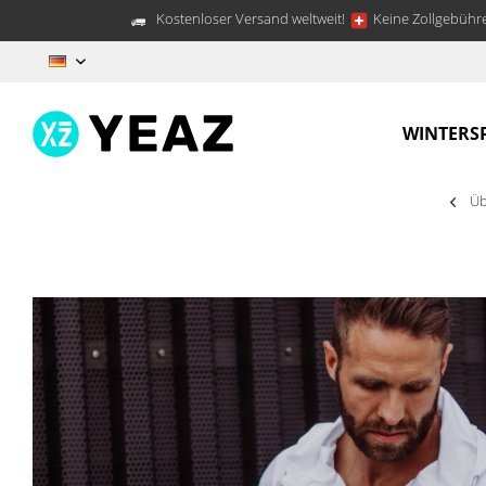
Kostenloser Versand weltweit!
Keine Zollgebühre
DE
WINTERS
Üb