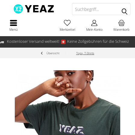
Menü
Merkzettel
Mein Konto
Warenkorb
Kostenloser Versand weltweit!
Keine Zollgebühren für die Schweiz
Übersicht
Tops, T-Shirts