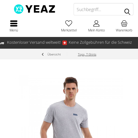
Menü
Merkzettel
Mein Konto
Warenkorb
Kostenloser Versand weltweit!
Keine Zollgebühren für die Schweiz
Übersicht
Tops, T-Shirts