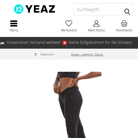
Menü
Merkzettel
Mein Konto
Warenkorb
Kostenloser Versand weltweit!
Keine Zollgebühren für die Schweiz
Übersicht
Hosen, Leggings, Skorts