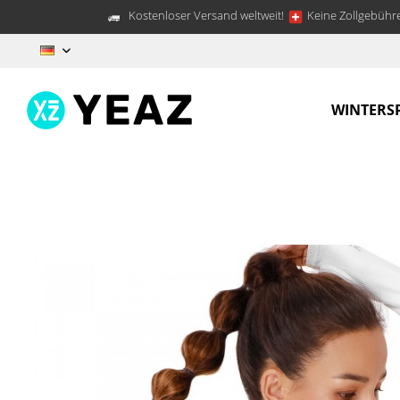
Kostenloser Versand weltweit!
Keine Zollgebühre
DE
WINTERS