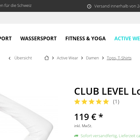
n für die Schweiz
Versand innerhalb von 
ACTIVE W
PORT
WASSERSPORT
FITNESS & YOGA
Übersicht
Active Wear
Damen
Tops, T-Shirts
CLUB LEVEL L
(
1
)
119 € *
inkl. MwSt.
Sofort versandfertig, Lieferzeit c