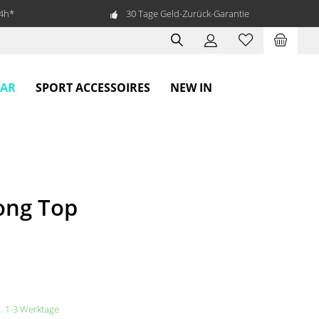
24h*
30 Tage Geld-Zurück-Garantie
EAR
SPORT ACCESSOIRES
NEW IN
ong Top
a. 1-3 Werktage