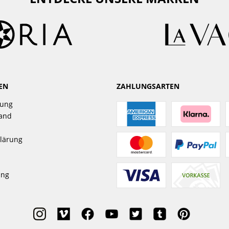
EN
ZAHLUNGSARTEN
gung
sand
lärung
ung