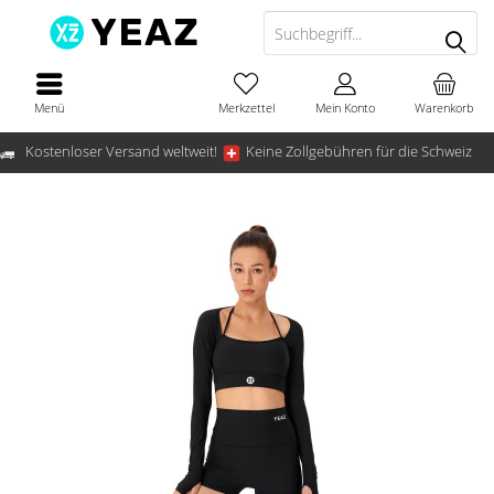
Menü
Merkzettel
Mein Konto
Warenkorb
Kostenloser Versand weltweit!
Keine Zollgebühren für die Schweiz