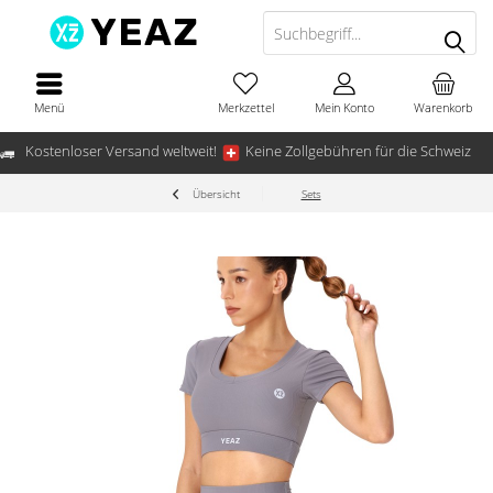
Menü
Merkzettel
Mein Konto
Warenkorb
Kostenloser Versand weltweit!
Keine Zollgebühren für die Schweiz
Übersicht
Sets