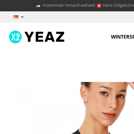
Kostenloser Versand weltweit!
Keine Zollgebühre
DE
WINTERS