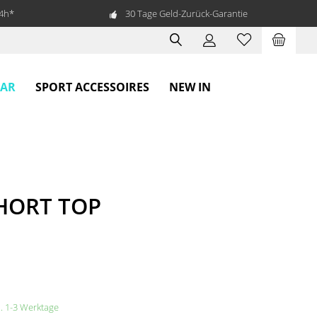
24h*
30 Tage Geld-Zurück-Garantie
EAR
SPORT ACCESSOIRES
NEW IN
SHORT TOP
a. 1-3 Werktage