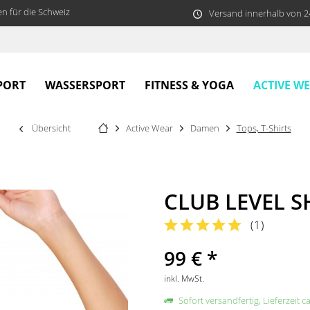
n für die Schweiz
Versand innerhalb von 
ACTIVE W
PORT
WASSERSPORT
FITNESS & YOGA
Übersicht
Active Wear
Damen
Tops, T-Shirts
CLUB LEVEL 
(
1
)
99 € *
inkl. MwSt.
Sofort versandfertig, Lieferzeit c