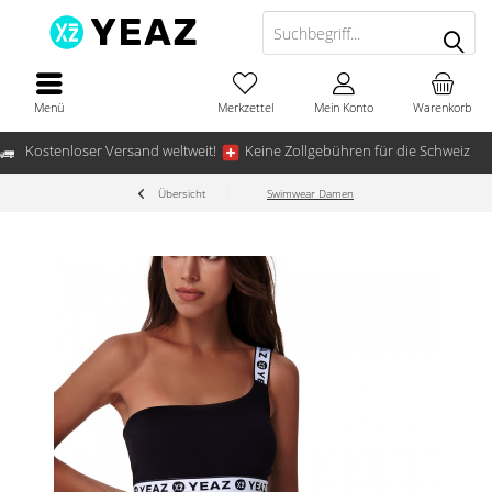
Menü
Merkzettel
Mein Konto
Warenkorb
Kostenloser Versand weltweit!
Keine Zollgebühren für die Schweiz
Übersicht
Swimwear Damen