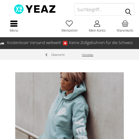
Menü
Merkzettel
Mein Konto
Warenkorb
Kostenloser Versand weltweit!
Keine Zollgebühren für die Schweiz
Übersicht
Hoodies