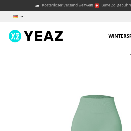
Kostenloser Versand weltweit!
Keine Zollgebühre
DE
WINTERS