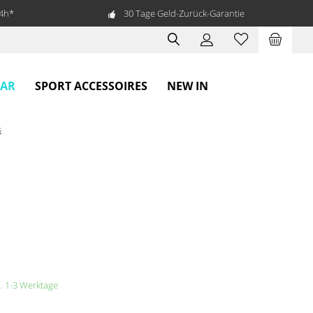
24h*
30 Tage Geld-Zurück-Garantie
EAR
SPORT ACCESSOIRES
NEW IN
s
a. 1-3 Werktage