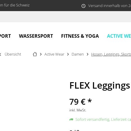
n für die Schweiz
Versand innerhalb von 
ACTIVE W
PORT
WASSERSPORT
FITNESS & YOGA
Übersicht
Active Wear
Damen
Hosen, Leggings, Skort
FLEX Leggings
79 € *
inkl. MwSt.
Sofort versandfertig, Lieferzeit c