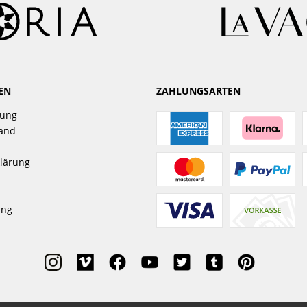
EN
ZAHLUNGSARTEN
gung
sand
lärung
ung