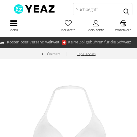
Menü
Merkzettel
Mein Konto
Warenkorb
Kostenloser Versand weltweit!
Keine Zollgebühren für die Schweiz
Übersicht
Tops, T-Shirts