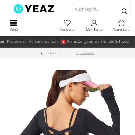
Menü
Merkzettel
Mein Konto
Warenkorb
Kostenloser Versand weltweit!
Keine Zollgebühren für die Schweiz
Übersicht
Tops, T-Shirts