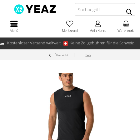
Menü
Merkzettel
Mein Konto
Warenkorb
Kostenloser Versand weltweit!
Keine Zollgebühren für die Schweiz
Übersicht
Sets