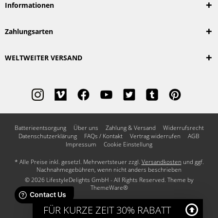
Informationen
Zahlungsarten
WELTWEITER VERSAND
Batterieentsorgung
Über uns
Zahlung & Versand
Widerrufsrecht
Datenschutzerklärung
FAQs / Kontakt
Vertrag widerrufen
AGB
Impressum
Cookie Einstellung
* Alle Preise inkl. gesetzl. Mehrwertsteuer zzgl.
Versandkosten
und ggf.
Nachnahmegebühren, wenn nicht anders beschrieben
© 2026 LifestyleDelights GmbH - All Rights Reserved. Theme by
ThemeWare®
FÜR KURZE ZEIT 30% RABATT