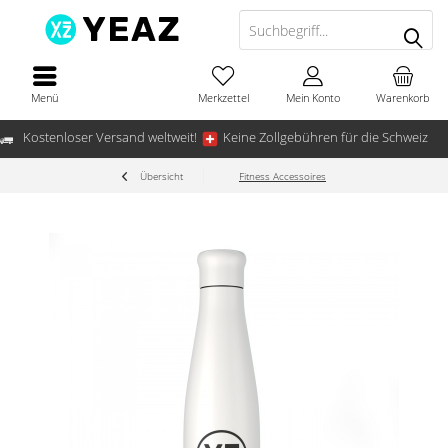
Menü
Merkzettel
Mein Konto
Warenkorb
Kostenloser Versand weltweit!
Keine Zollgebühren für die Schweiz
Übersicht
Fitness Accessoires