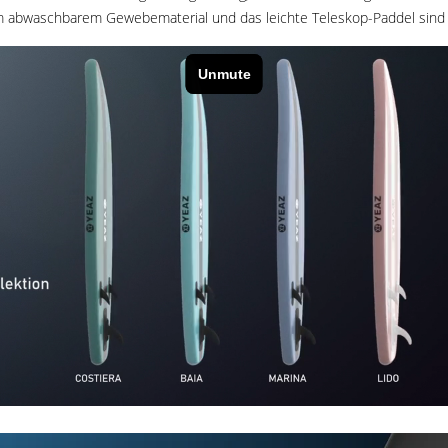
 abwaschbarem Gewebematerial und das leichte Teleskop-Paddel sind i