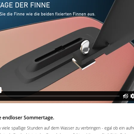
le endloser Sommertage.
 um viele spaßige Stunden auf dem Wasser zu verbringen - egal ob ein au