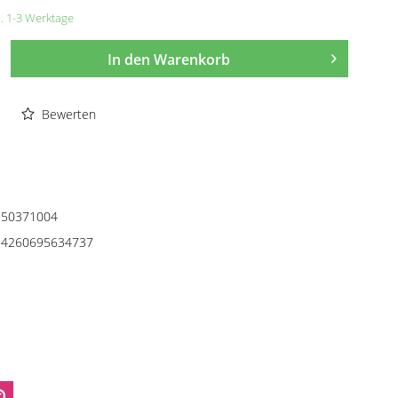
a. 1-3 Werktage
In den
Warenkorb
Bewerten
50371004
4260695634737