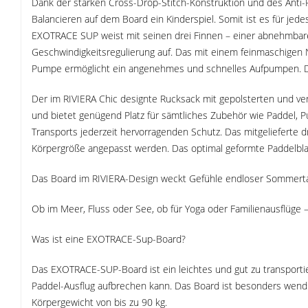
Dank der starken Cross-Drop-Stitch-Konstruktion und des Anti-R
Balancieren auf dem Board ein Kinderspiel. Somit ist es für jed
EXOTRACE SUP weist mit seinen drei Finnen – einer abnehmbaren 
Geschwindigkeitsregulierung auf. Das mit einem feinmaschigen N
Pumpe ermöglicht ein angenehmes und schnelles Aufpumpen. Da
Der im RIVIERA Chic designte Rucksack mit gepolsterten und ve
und bietet genügend Platz für sämtliches Zubehör wie Paddel,
Transports jederzeit hervorragenden Schutz. Das mitgelieferte dr
Körpergröße angepasst werden. Das optimal geformte Paddelblat
Das Board im RIVIERA-Design weckt Gefühle endloser Sommertag
Ob im Meer, Fluss oder See, ob für Yoga oder Familienausflüge
Was ist eine EXOTRACE-Sup-Board?
Das EXOTRACE-SUP-Board ist ein leichtes und gut zu transporti
Paddel-Ausflug aufbrechen kann. Das Board ist besonders wendig
Körpergewicht von bis zu 90 kg.