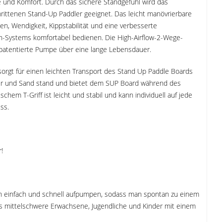
e und Komfort. Durch das sichere Standgefühl wird das
chrittenen Stand-Up Paddler geeignet. Das leicht manövrierbare
, Wendigkeit, Kippstabilität und eine verbesserte
ush-Systems komfortabel bedienen. Die High-Airflow-2-Wege-
patentierte Pumpe über eine lange Lebensdauer.
orgt für einen leichten Transport des Stand Up Paddle Boards
Meer und Sand stand und bietet dem SUP Board während des
hem T-Griff ist leicht und stabil und kann individuell auf jede
ss.
!
ich einfach und schnell aufpumpen, sodass man spontan zu einem
bis mittelschwere Erwachsene, Jugendliche und Kinder mit einem