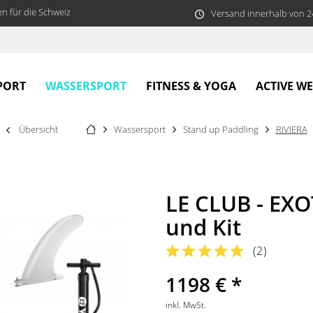
n für die Schweiz
Versand innerhalb von 
WASSERSPORT
PORT
FITNESS & YOGA
ACTIVE W
Übersicht
Wassersport
Stand up Paddling
RIVIERA
LE CLUB - EXO
und Kit
(
2
)
1198 € *
inkl. MwSt.