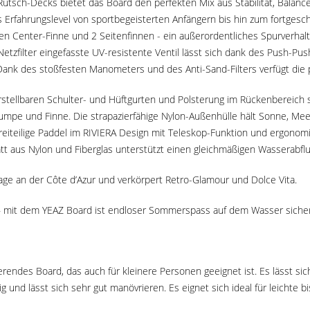
utsch-Decks bietet das Board den perfekten Mix aus Stabilität, Balanc
es Erfahrungslevel von sportbegeisterten Anfängern bis hin zum fortges
Center-Finne und 2 Seitenfinnen - ein außerordentliches Spurverhalten
etzfilter eingefasste UV-resistente Ventil lässt sich dank des Push-P
nk des stoßfesten Manometers und des Anti-Sand-Filters verfügt die 
rstellbaren Schulter- und Hüftgurten und Polsterung im Rückenbereich s
 Pumpe und Finne. Die strapazierfähige Nylon-Außenhülle hält Sonne, 
eiteilige Paddel im RIVIERA Design mit Teleskop-Funktion und ergonomisc
t aus Nylon und Fiberglas unterstützt einen gleichmäßigen Wasserabflu
e an der Côte d’Azur und verkörpert Retro-Glamour und Dolce Vita.
 – mit dem YEAZ Board ist endloser Sommerspass auf dem Wasser sicher
erendes Board, das auch für kleinere Personen geeignet ist. Es lässt s
 und lässt sich sehr gut manövrieren. Es eignet sich ideal für leichte 