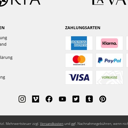
EN
ZAHLUNGSARTEN
gung
sand
lärung
ung
setzl. Mehrwertsteuer zzgl.
Versandkosten
und ggf. Nachnahmegebühren, wenn nich