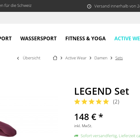
n für die Schweiz
Versand innerhalb von 
ACTIVE W
PORT
WASSERSPORT
FITNESS & YOGA
Übersicht
Active Wear
Damen
Sets
LEGEND Set
(
2
)
148 € *
inkl. MwSt.
Sofort versandfertig, Lieferzeit c