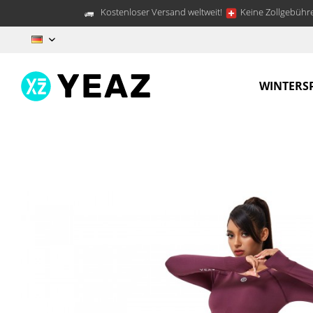
Kostenloser Versand weltweit!
Keine Zollgebühre
DE
WINTERS