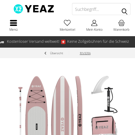
Menü
Merkzettel
Mein Konto
Warenkorb
Kostenloser Versand weltweit!
Keine Zollgebühren für die Schweiz
Übersicht
RIVIERA