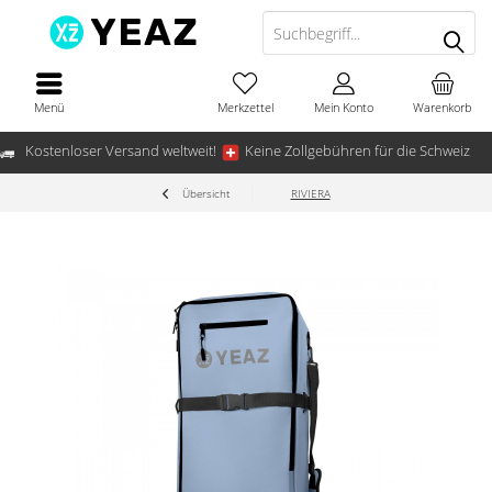
Menü
Merkzettel
Mein Konto
Warenkorb
Kostenloser Versand weltweit!
Keine Zollgebühren für die Schweiz
Übersicht
RIVIERA