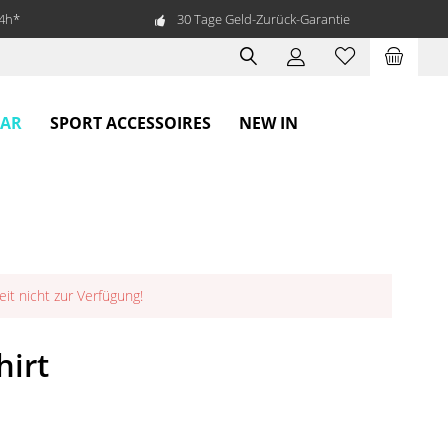
24h*
30 Tage Geld-Zurück-Garantie
EAR
SPORT ACCESSOIRES
NEW IN
eit nicht zur Verfügung!
irt