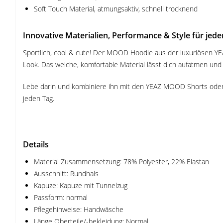
Soft Touch Material, atmungsaktiv, schnell trocknend
Innovative Materialien, Performance & Style für jede
Sportlich, cool & cute! Der MOOD Hoodie aus der luxuriösen YEAZ
Look. Das weiche, komfortable Material lässt dich aufatmen und is
Lebe darin und kombiniere ihn mit den YEAZ MOOD Shorts oder t
jeden Tag.
Details
Material Zusammensetzung: 78% Polyester, 22% Elastan
Ausschnitt: Rundhals
Kapuze: Kapuze mit Tunnelzug
Passform: normal
Pflegehinweise: Handwäsche
Länge Oberteile/-bekleidung: Normal