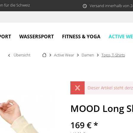
n für die Schweiz
Versand innerhalb von 
ACTIVE W
PORT
WASSERSPORT
FITNESS & YOGA
Übersicht
Active Wear
Damen
Tops, T-Shirts
Dieser Artikel steht derz
MOOD Long Sh
169 € *