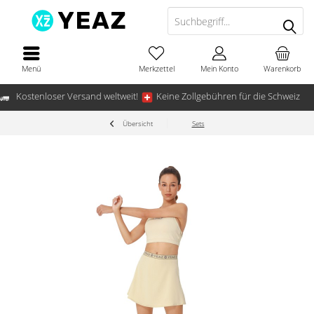
Menü
Merkzettel
Mein Konto
Warenkorb
Kostenloser Versand weltweit!
Keine Zollgebühren für die Schweiz
Übersicht
Sets