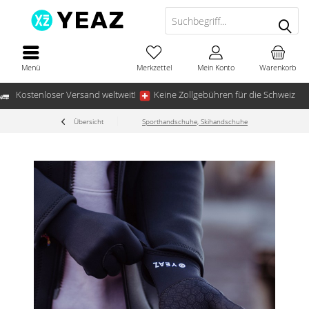
Menü
Merkzettel
Mein Konto
Warenkorb
Kostenloser Versand weltweit!
Keine Zollgebühren für die Schweiz
Übersicht
Sporthandschuhe, Skihandschuhe