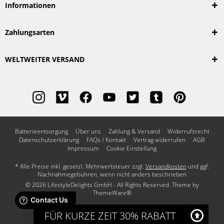
Informationen
Zahlungsarten
WELTWEITER VERSAND
Batterieentsorgung
Über uns
Zahlung & Versand
Widerrufsrecht
Datenschutzerklärung
FAQs / Kontakt
Vertrag widerrufen
AGB
Impressum
Cookie Einstellung
* Alle Preise inkl. gesetzl. Mehrwertsteuer zzgl.
Versandkosten
und ggf.
Nachnahmegebühren, wenn nicht anders beschrieben
© 2026 LifestyleDelights GmbH - All Rights Reserved. Theme by
ThemeWare®
FÜR KURZE ZEIT 30% RABATT