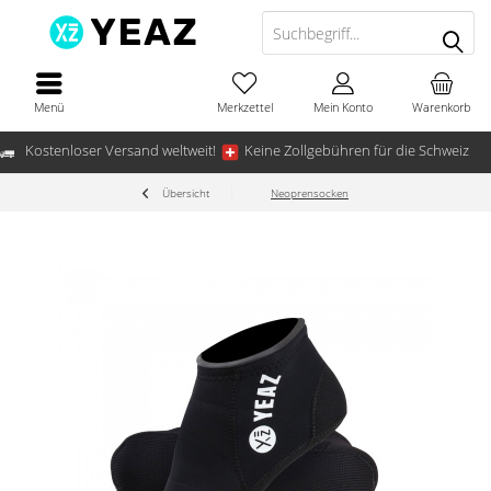
Menü
Merkzettel
Mein Konto
Warenkorb
Kostenloser Versand weltweit!
Keine Zollgebühren für die Schweiz
Übersicht
Neoprensocken