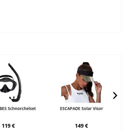
BES Schnorchelset
ESCAPADE Solar Visor
NE
119 €
149 €