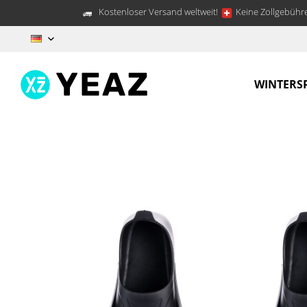
Kostenloser Versand weltweit!
Keine Zollgebühre
DE
WINTERS