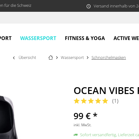
n für die Schweiz
Versand innerhalb von 
WASSERSPORT
PORT
FITNESS & YOGA
ACTIVE W
Übersicht
Wassersport
Schnorchelmasken
OCEAN VIBES 
(
1
)
99 € *
inkl. MwSt.
Sofort versandfertig, Lieferzeit c