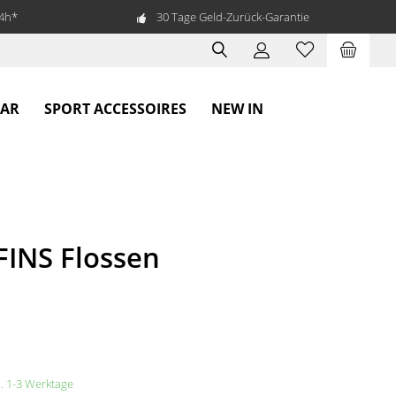
24h*
30 Tage Geld-Zurück-Garantie
EAR
SPORT ACCESSOIRES
NEW IN
FINS Flossen
a. 1-3 Werktage