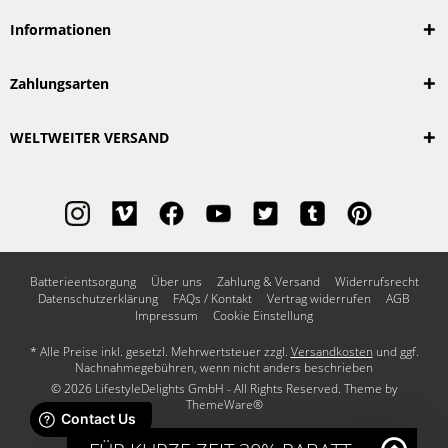
Informationen
Zahlungsarten
WELTWEITER VERSAND
Batterieentsorgung
Über uns
Zahlung & Versand
Widerrufsrecht
Datenschutzerklärung
FAQs / Kontakt
Vertrag widerrufen
AGB
Impressum
Cookie Einstellung
* Alle Preise inkl. gesetzl. Mehrwertsteuer zzgl.
Versandkosten
und ggf.
Nachnahmegebühren, wenn nicht anders beschrieben
© 2026 LifestyleDelights GmbH - All Rights Reserved. Theme by
ThemeWare®