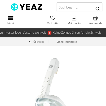
Menü
Merkzettel
Mein Konto
Warenkorb
Kostenloser Versand weltweit!
Keine Zollgebühren für die Schweiz
Übersicht
Schnorchelmasken