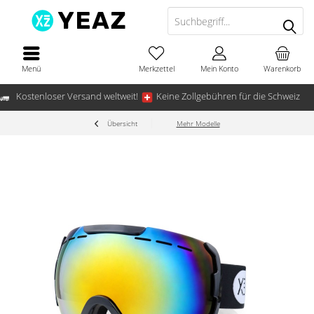
Menü
Merkzettel
Mein Konto
Warenkorb
Kostenloser Versand weltweit!
Keine Zollgebühren für die Schweiz
Übersicht
Mehr Modelle