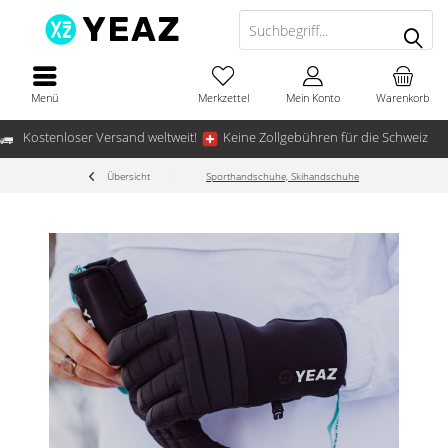
Menü
Merkzettel
Mein Konto
Warenkorb
Kostenloser Versand weltweit!
Keine Zollgebühren für die Schweiz
Übersicht
Sporthandschuhe, Skihandschuhe