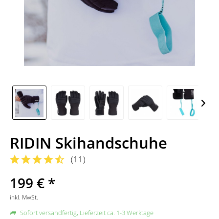
RIDIN Skihandschuhe
(
11
)
199 € *
inkl. MwSt.
Sofort versandfertig, Lieferzeit ca. 1-3 Werktage