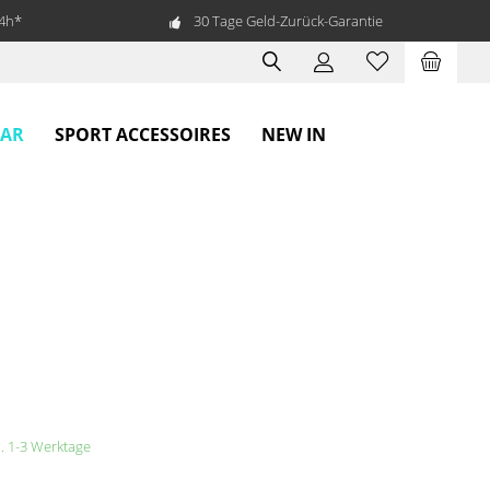
24h*
30 Tage Geld-Zurück-Garantie
EAR
SPORT ACCESSOIRES
NEW IN
a. 1-3 Werktage