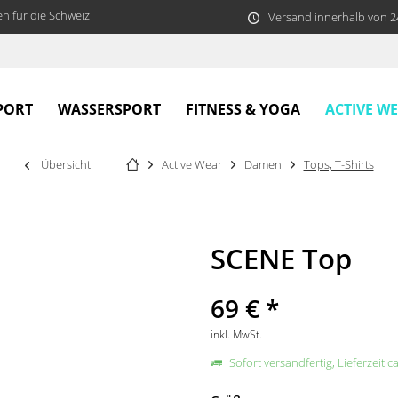
n für die Schweiz
Versand innerhalb von 
ACTIVE W
PORT
WASSERSPORT
FITNESS & YOGA
Übersicht
Active Wear
Damen
Tops, T-Shirts
SCENE Top
69 € *
inkl. MwSt.
Sofort versandfertig, Lieferzeit c