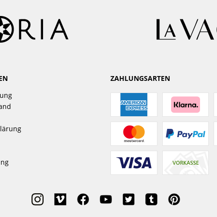
EN
ZAHLUNGSARTEN
gung
sand
lärung
ung