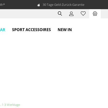
24h*
30 Tage Geld-Zurück-Garantie
EAR
SPORT ACCESSOIRES
NEW IN
a. 1-3 Werktage