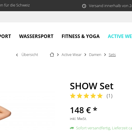
n für die Schweiz
Versand innerhalb von 
ACTIVE W
PORT
WASSERSPORT
FITNESS & YOGA
Übersicht
Active Wear
Damen
Sets
SHOW Set
(
1
)
148 € *
inkl. MwSt.
Sofort versandfertig, Lieferzeit c