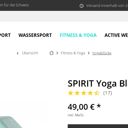
n für die Schweiz
Versand innerhalb von 
FITNESS & YOGA
PORT
WASSERSPORT
ACTIVE W
Übersicht
Fitness & Yoga
Yogablöcke
SPIRIT Yoga B
(
17
)
49,00 € *
inkl. MwSt.