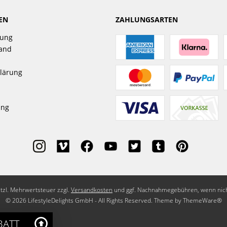
EN
ZAHLUNGSARTEN
gung
sand
lärung
ung
setzl. Mehrwertsteuer zzgl.
Versandkosten
und ggf. Nachnahmegebühren, wenn nich
© 2026 LifestyleDelights GmbH - All Rights Reserved. Theme by
ThemeWare®
BATT