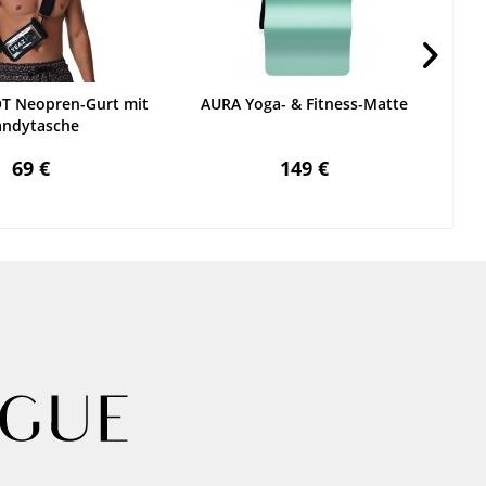
T Neopren-Gurt mit
AURA Yoga- & Fitness-Matte
ISA
ndytasche
69 €
149 €