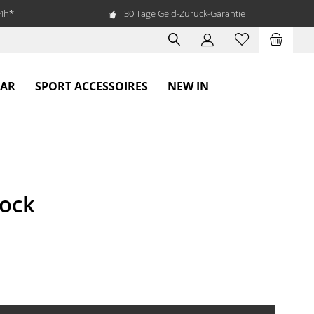
24h*
30 Tage Geld-Zurück-Garantie
EAR
SPORT ACCESSOIRES
NEW IN
lock