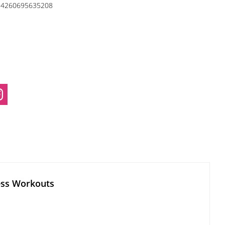
4260695635208
ness Workouts