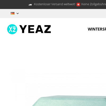
Kostenloser Versand weltweit!
Keine Zollgebühre
DE
WINTERS