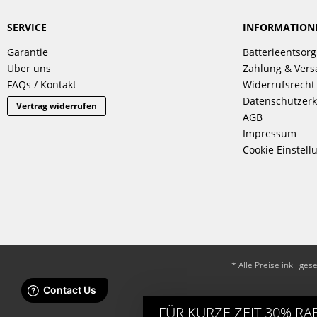
SERVICE
INFORMATION
Garantie
Batterieentsor
Über uns
Zahlung & Ver
FAQs / Kontakt
Widerrufsrecht
Datenschutzerk
Vertrag widerrufen
AGB
Impressum
Cookie Einstell
* Alle Preise inkl. ge
FÜR KURZE ZEIT 30% RA