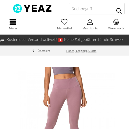
Menü
Merkzettel
Mein Konto
Warenkorb
Kostenloser Versand weltweit!
Keine Zollgebühren für die Schweiz
Übersicht
Hosen, Leggings, Skorts