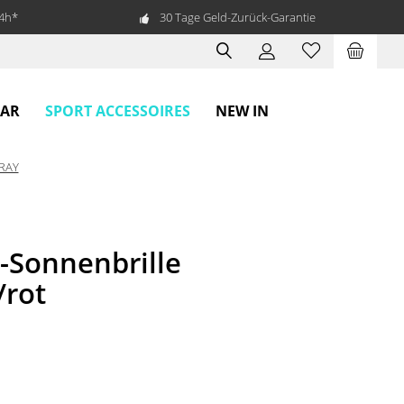
24h*
30 Tage Geld-Zurück-Garantie
SPORT ACCESSOIRES
EAR
NEW IN
RAY
-Sonnenbrille
/rot