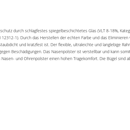
chutz durch schlagfestes spiegelbeschichtetes Glas (VLT 8-18%, Katego
312-1). Durch das Herstellen der echten Farbe und das Eliminieren von
 staubdicht und kratzfest ist. Der flexible, ultraleichte und langlebig
 gegen Beschädigungen. Das Nasenpolster ist verstellbar und kann som
m Nasen- und Ohrenpolster einen hohen Tragekomfort. Die Bügel sind 