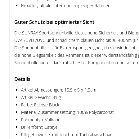
Flexibler, ultraleichter und langlebiger Rahmen
Guter Schutz bei optimierter Sicht
Die SUNRAY Sportsonnenbrille bietet hohe Sicherheit und Blends
UVA-/UVB-/UVC und schädlichem blauen Licht bis zu 400nm (EN 12
Die Sonnenbrille ist für Extremsport geeignet, da sie winddicht,
die hohe Biegsamkeit des Rahmens ist dieser widerstandsfähig
Sonnenbrille bietet dank rutschfester Komponenten und softe
Details
Artikel Abmessungen: 15,5 x 5 x 1,5cm
Artikel Gewicht: 31 g
Farbe: Eclipse Black
Material Zusammensetzung: 100% Polycarbonat
Rahmentyp: Vollrand
Brillenform: Cateye
Pflegehinweise: mit feuchtem Tuch abwischbar