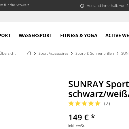
n für die Schweiz
Versand innerhalb von 
PORT
WASSERSPORT
FITNESS & YOGA
ACTIVE W
Übersicht
Sport Accessoires
Sport- & Sonnenbrillen
SUN
SUNRAY Sport
schwarz/weiß
(
2
)
149 € *
inkl. MwSt.