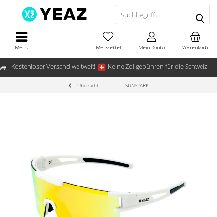
Menü
Merkzettel
Mein Konto
Warenkorb
Kostenloser Versand weltweit!
Keine Zollgebühren für die Schweiz
Übersicht
SUNSPARK