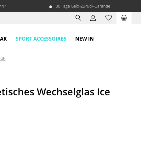
24h*
30 Tage Geld-Zurück-Garantie
SPORT ACCESSOIRES
EAR
NEW IN
NUP
isches Wechselglas Ice