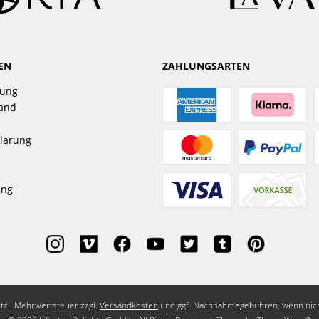
EN
ZAHLUNGSARTEN
gung
sand
lärung
ung
setzl. Mehrwertsteuer zzgl.
Versandkosten
und ggf. Nachnahmegebühren, wenn nich