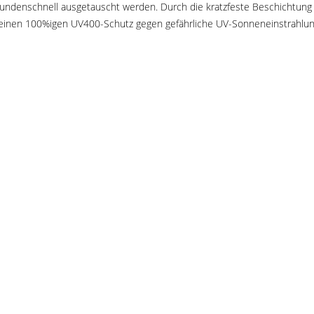
kundenschnell ausgetauscht werden. Durch die kratzfeste Beschichtun
et einen 100%igen UV400-Schutz gegen gefährliche UV-Sonneneinstrahlun