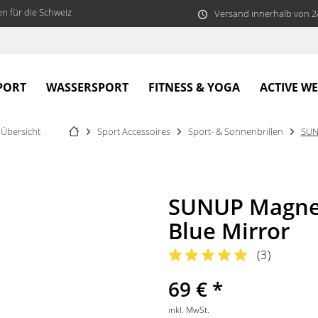
n für die Schweiz
Versand innerhalb von 
PORT
WASSERSPORT
FITNESS & YOGA
ACTIVE W
Übersicht
Sport Accessoires
Sport- & Sonnenbrillen
SU
SUNUP Magnet
Blue Mirror
(
3
)
69 € *
inkl. MwSt.