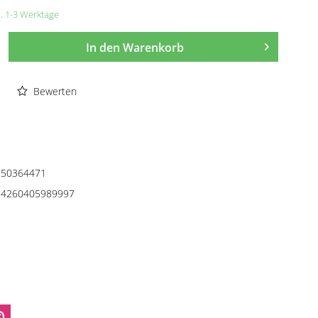
a. 1-3 Werktage
In den
Warenkorb
Bewerten
50364471
4260405989997