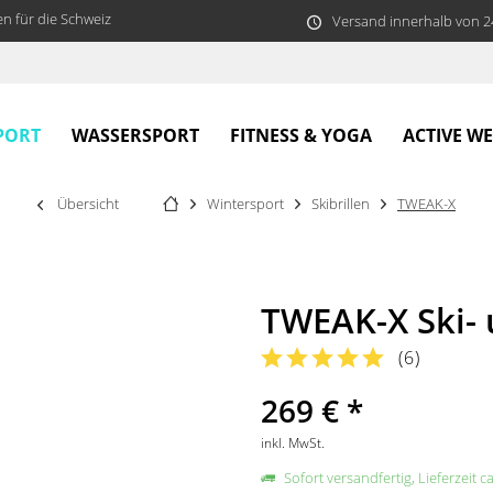
n für die Schweiz
Versand innerhalb von 
PORT
WASSERSPORT
FITNESS & YOGA
ACTIVE W
Übersicht
Wintersport
Skibrillen
TWEAK-X
TWEAK-X Ski- 
(
6
)
269 € *
inkl. MwSt.
Sofort versandfertig, Lieferzeit c