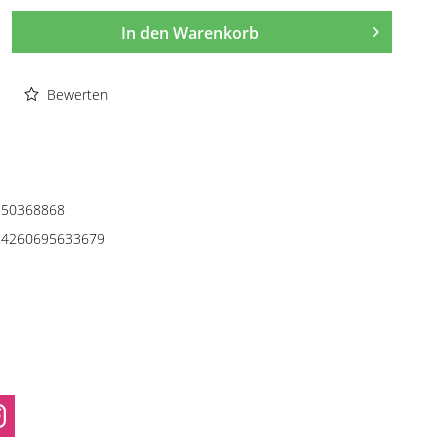
In den
Warenkorb
Bewerten
50368868
4260695633679