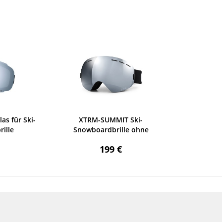
as für Ski-
XTRM-SUMMIT Ski-
ille
Snowboardbrille ohne
Rahmen...
199 €