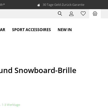
24h*
30 Tage Geld-Zurück-Garantie
EAR
SPORT ACCESSOIRES
NEW IN
und Snowboard-Brille
a. 1-3 Werktage