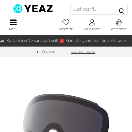
Menü
Merkzettel
Mein Konto
Warenkorb
Kostenloser Versand weltweit!
Keine Zollgebühren für die Schweiz
Übersicht
Skibrillen Zubehör