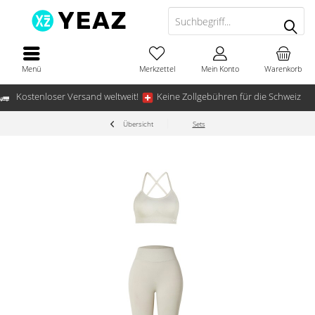
Menü
Merkzettel
Mein Konto
Warenkorb
Kostenloser Versand weltweit!
Keine Zollgebühren für die Schweiz
Übersicht
Sets