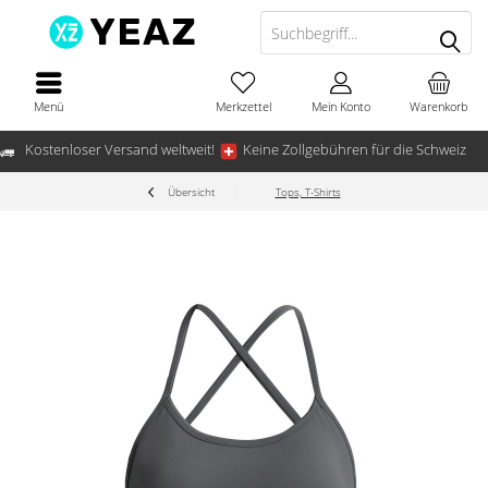
Menü
Merkzettel
Mein Konto
Warenkorb
Kostenloser Versand weltweit!
Keine Zollgebühren für die Schweiz
Übersicht
Tops, T-Shirts